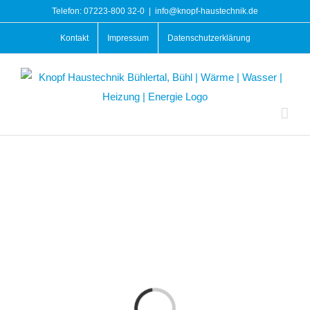
Zum
Telefon: 07223-800 32-0
|
info@knopf-haustechnik.de
Inhalt
Kontakt
Impressum
Datenschutzerklärung
springen