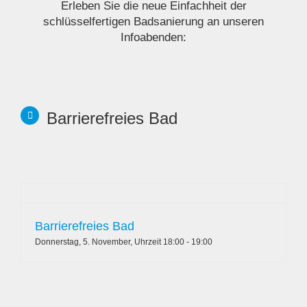
sehr wahrscheinlich noch viel mehr gebraucht wird.
Erleben Sie die neue Einfachheit der
Wir bedanken uns herzlich bei Herrn Scheske und der
schlüsselfertigen Badsanierung an unseren
Firma Knopf für die exzellente Ausführung und
Katrin Korth
Infoabenden:
empfehlen ihn uneingeschränkt weiter.
Jac-Uwe Otto
Barrierefreies Bad
Barrierefreies Bad
Donnerstag, 5. November, Uhrzeit 18:00
-
19:00