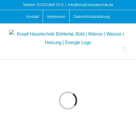
Zum
Telefon: 07223-800 32-0
|
info@knopf-haustechnik.de
Inhalt
Kontakt
Impressum
Datenschutzerklärung
springen
Laden...