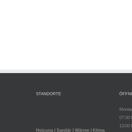
STANDORTE
ÖFFN
Montag
07:30 
13:00 
Heizung | Sanitär | Wärme | Klima