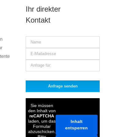
Ihr direkter
Kontakt
en
ur
tente
Bitte
lasse
dieses
Feld
Sie müssen
leer.
den Inhalt von
reCAPTCHA
laden, um das
Inhalt
Formular
entsperren
abzuschicken.
Bitte