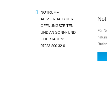
NOTRUF –
Not
AUSSERHALB DER Ö
FFNUNGSZEITEN U
Für No
ND AN SONN- UND F
natürl
EIERTAGEN:
Rufen
07223-800 32-0