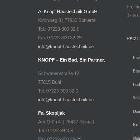
Freita
A. Knopf Haustechnik GmbH
07:30 
Kirchweg 8 | 77830 Bühlertal
Tel.: 07223-800 32-0
Fax 07223-800 32-29
HEIZ
info@knopf-haustechnik.de
Ene
KNOPF – Ein Bad. Ein Partner.
Ene
Schwanenstraße 12
77815 Bühl
Bud
Tel. 07223-800 32-0
Sol
info@knopf-haustechnik.de
Dam
Fa. Skopljak
Am Grün 4 | 76437 Rastatt
Kra
Tel. 07222-34408
Nah
Fax 07223-800 32-29