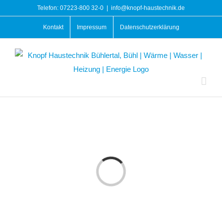
Zum
Telefon: 07223-800 32-0
|
info@knopf-haustechnik.de
Inhalt
Kontakt
Impressum
Datenschutzerklärung
springen
Laden...