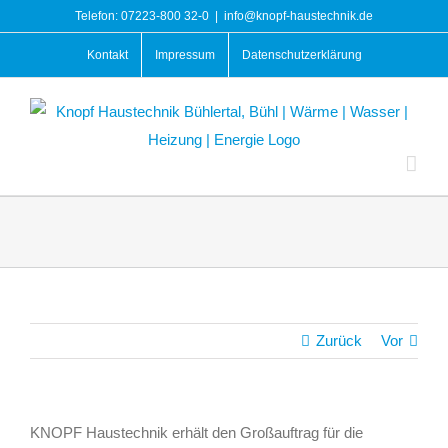
Zum
Telefon: 07223-800 32-0
|
info@knopf-haustechnik.de
Inhalt
Kontakt
Impressum
Datenschutzerklärung
springen
Zurück
Vor
KNOPF Haustechnik erhält den Großauftrag für die