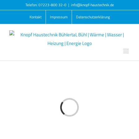
Zum
Telefon: 07223-800 32-0
|
info@knopf-haustechnik.de
Inhalt
Kontakt
Impressum
Datenschutzerklärung
springen
Laden...