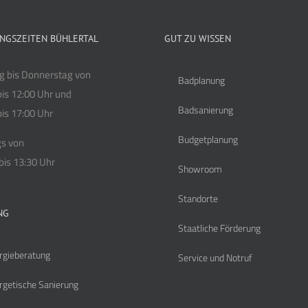
NGSZEITEN BÜHLERTAL
GUT ZU WISSEN
 bis Donnerstag von
Badplanung
bis 12:00 Uhr und
Badsanierung
bis 17:00 Uhr
Budgetplanung
gs von
bis 13:30 Uhr
Showroom
Standorte
NG
Staatliche Förderung
rgieberatung
Service und Notruf
rgetische Sanierung