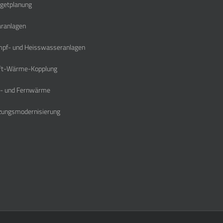
getplanung
aranlagen
pf- und Heisswasseranlagen
ft-Wärme-Kopplung
- und Fernwärme
zungsmodernisierung