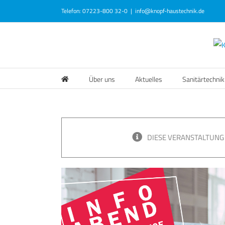
Zum
Telefon: 07223-800 32-0
|
info@knopf-haustechnik.de
Inhalt
springen
Über uns
Aktuelles
Sanitärtechnik
DIESE VERANSTALTUNG 