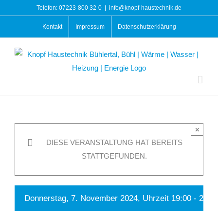
Zum
Telefon: 07223-800 32-0
|
info@knopf-haustechnik.de
Inhalt
Kontakt
Impressum
Datenschutzerklärung
springen
×
DIESE VERANSTALTUNG HAT BEREITS
STATTGEFUNDEN.
Donnerstag, 7. November 2024, Uhrzeit 19:00
-
21:0