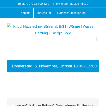
Zum
Telefon: 07223-800 32-0
|
info@knopf-haustechnik.de
Inhalt
Kontakt
Impressum
Datenschutzerklärung
springen
Donnerstag, 5. November, Uhrzeit 18:00
-
19:00
Ihnen gefällt dieser Beitrag? Dann können Sie ihn hier