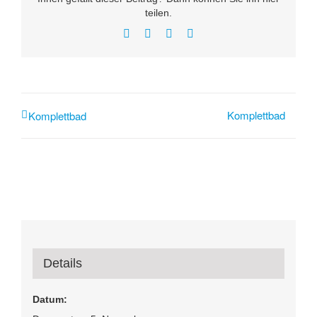
teilen.
Facebook
LinkedIn
Pinterest
Xing
Komplettbad
Komplettbad
Details
Datum: