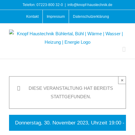
Zum
Telefon: 07223-800 32-0
|
info@knopf-haustechnik.de
Inhalt
Kontakt
Impressum
Datenschutzerklärung
springen
×
DIESE VERANSTALTUNG HAT BEREITS
STATTGEFUNDEN.
Donnerstag, 30. November 2023, Uhrzeit 19:00
-
21: