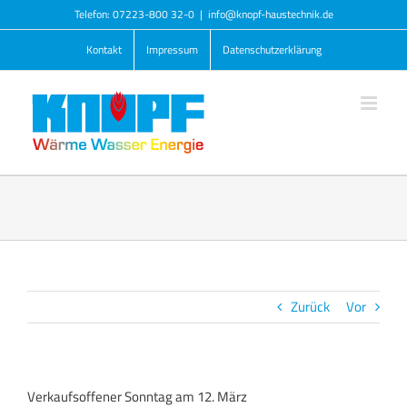
Zum
Telefon: 07223-800 32-0
|
info@knopf-haustechnik.de
Inhalt
Kontakt
Impressum
Datenschutzerklärung
springen
Zurück
Vor
Verkaufsoffener Sonntag am 12. März