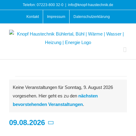
Zum
Telefon: 07223-800 32-0
|
info@knopf-haustechnik.de
Inhalt
Kontakt
Impressum
Datenschutzerklärung
springen
Veranstaltungen
Keine Veranstaltungen für Sonntag, 9. August 2026
für
vorgesehen. Hier geht es zu den
nächsten
Hinweis
bevorstehenden Veranstaltungen
.
Sonntag,
09.08.2026
9.
Datum